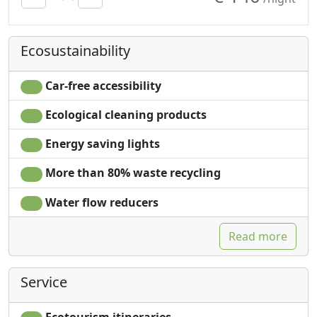
Towels
flooring
Sheets
Shower
Ecosustainability
Cupboard or
Garden
Wardrobe
Mountain view
Fireplace
Garden view
Car-free accessibility
Sofa
Panoramic view
Ecological cleaning products
Sofa bed
Own entrance
Energy saving lights
More than 80% waste recycling
Water flow reducers
Read more
Service
Ecotourism itineraries