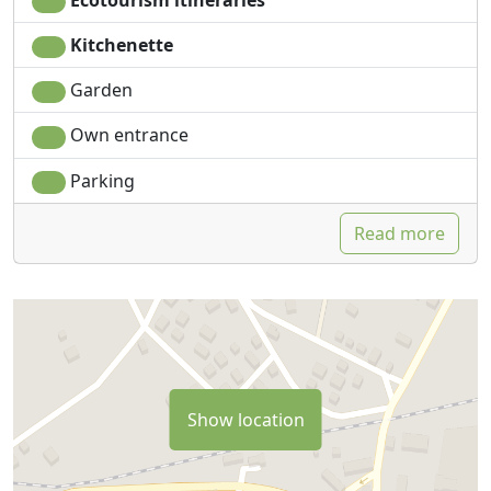
Kitchenette
Garden
Own entrance
Parking
Read more
Show location