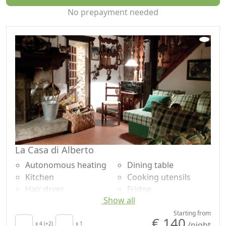
guests the best of each of them.
No prepayment needed
La Casa di Alberto
Autonomous heating
Dining table
Kitchen
Cooking utensils
Hair dryer
Fridge
Show all
Living room
Dishwasher
Terrace
Outdoor dining area
Starting from
€ 140
/night
Patio
x 4 (+2)
x 1
Natural wood