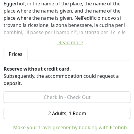
Eggerhof, in the name of the place, the name of the
place where the name is given, and the name of the
place where the name is given. Nell'edificio nuovo si
trovano la ricezione, la zona benessere, la cucina per i
bambini, "il paese per i bambini", la stanza per il ci e le
camere della categoria "l'edificio nuovo". Direttamente
Read more
contiguo e collegato con una terrazza é l'edificio con le
camere della categoria "l'edificio nuovo con balcone".
Prices
Alla nostra ricezione Vi diciamo benvenuto e Vi diamo
Reserve without credit card.
volentieri delle informazioni per le offerte per il tempo
Subsequently, the accommodation could request a
libero, i percorsi per le escursioni e il tempo.
deposit.
Vi vogliamo viziare e vogliamo essere la persona di
riferimento and il compagno durante la Sua vacanza.
It is also possible to use the services provided by the
public authorities, as well as to provide the services
2 Adults, 1 Room
necessary for the provision of services. Vostra, avete la
possibilità di utilizzare il portale dell'internet nel nostro
Make your travel greener by booking with Ecobnb.
atrio. Qualcuna delle nostre camere ha l'accesso ad