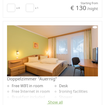
Autonomous heating
Shower
Starting from
€ 130
/night
Hair dryer
x 4
x 1
Plastic-free shampoo,
Terrace
no single-use
Towels
Garden
Cupboard or
Mountain view
Wardrobe
Garden view
Doppelzimmer "Auernig"
Free WIFI in room
Desk
Free Internet in room
Ironing facilities
Breakfast included
Shower
Show all
TV in room
Plastic-free shampoo,