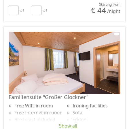
Hair dryer
Plastic-free shampoo,
Starting from
€ 44
/night
Towels
x 1
x 1
no single-use
Cupboard or
Wardrobe
Familiensuite "Großer Glockner"
Free WIFI in room
Ironing facilities
Free Internet in room
Sofa
Breakfast included
Fridge
Show all
TV in room
Natural wood