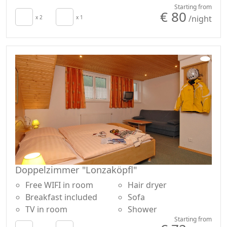
Autonomous heating
no single-use
Starting from
€ 80
/night
Hair dryer
x 2
x 1
Garden
Terrace
Mountain view
Towels
Garden view
Cupboard or
Wardrobe
Doppelzimmer "Lonzaköpfl"
Free WIFI in room
Hair dryer
Breakfast included
Sofa
TV in room
Shower
Starting from