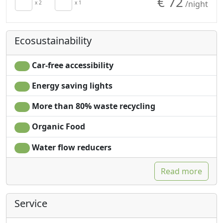
€ 72
/night
x 2
x 1
Ecosustainability
Car-free accessibility
Energy saving lights
More than 80% waste recycling
Organic Food
Water flow reducers
Read more
Service